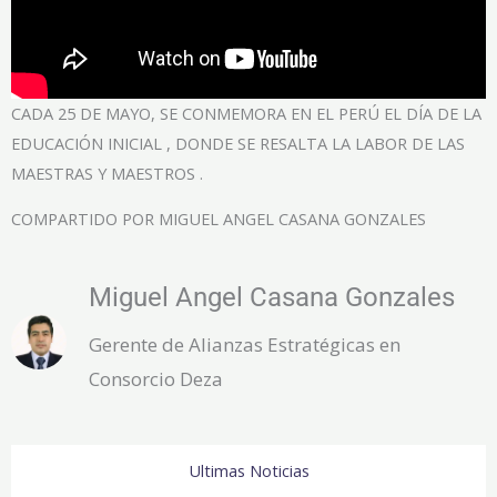
CADA 25 DE MAYO, SE CONMEMORA EN EL PERÚ EL DÍA DE LA
EDUCACIÓN INICIAL , DONDE SE RESALTA LA LABOR DE LAS
MAESTRAS Y MAESTROS .
COMPARTIDO POR MIGUEL ANGEL CASANA GONZALES
Miguel Angel Casana Gonzales
Gerente de Alianzas Estratégicas en
Consorcio Deza
Ultimas Noticias