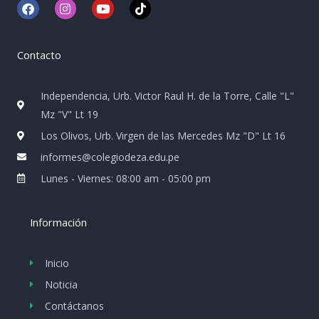
F
I
Y
T
a
n
o
i
c
s
u
k
e
t
t
t
b
a
u
o
Contacto
o
g
b
k
o
r
e
k
a
Independencia, Urb. Victor Raul H. de la Torre, Calle "L"
m
Mz "V" Lt 19
Los Olivos, Urb. Virgen de las Mercedes Mz "D" Lt 16
informes@colegiodeza.edu.pe
Lunes - Viernes: 08:00 am - 05:00 pm
Información
Inicio
Noticia
Contáctanos