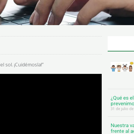
l sol. ¡Cuidémosla!”
¿Qué es e
prevenimo
31 de julio d
Nuestra va
frente al 