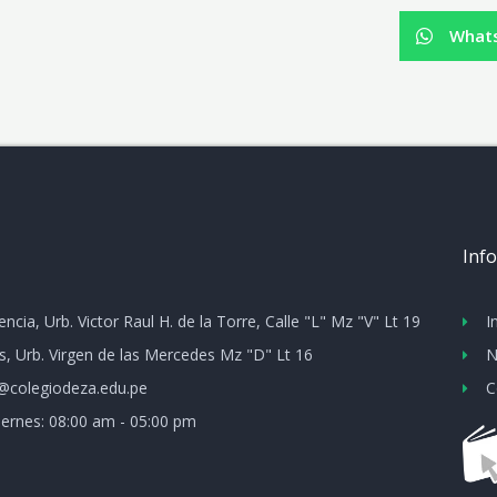
What
Inf
ncia, Urb. Victor Raul H. de la Torre, Calle "L" Mz "V" Lt 19
I
s, Urb. Virgen de las Mercedes Mz "D" Lt 16
N
@colegiodeza.edu.pe
C
iernes: 08:00 am - 05:00 pm