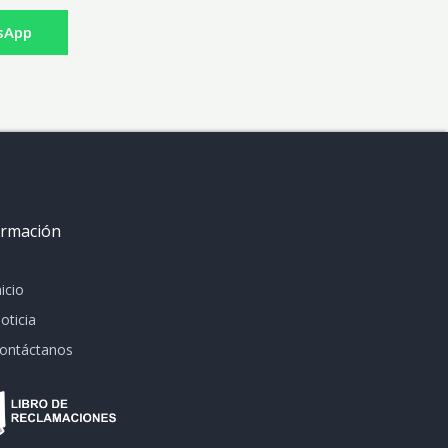
sApp
ormación
nicio
oticia
ontáctanos