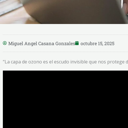
Miguel Angel Casana Gonzales
octubre 15, 2025
“La capa de ozono es el escudo invisible que nos protege de