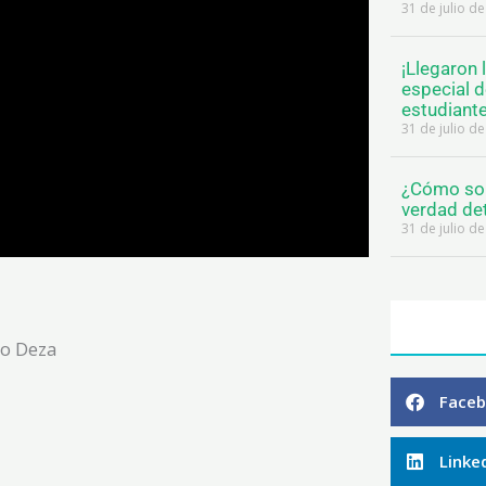
31 de julio d
¡Llegaron 
especial 
estudiant
31 de julio d
¿Cómo son
verdad de
31 de julio d
io Deza
Face
Linke