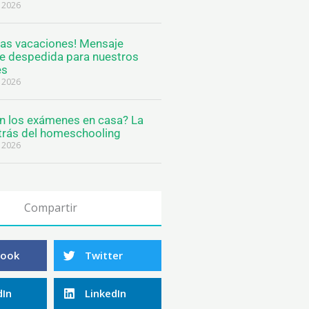
e 2026
las vacaciones! Mensaje
de despedida para nuestros
es
e 2026
 los exámenes en casa? La
trás del homeschooling
e 2026
Compartir
book
Twitter
dIn
LinkedIn