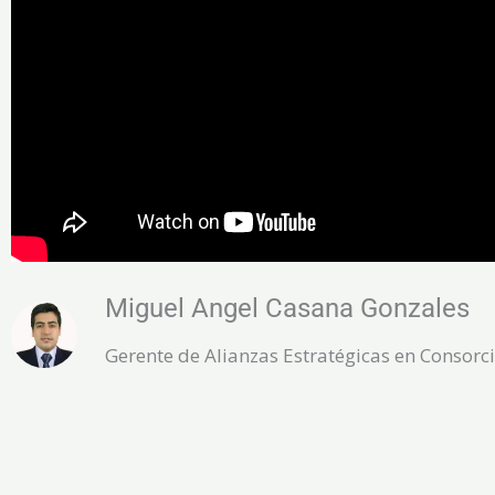
Miguel Angel Casana Gonzales
Gerente de Alianzas Estratégicas en Consorc