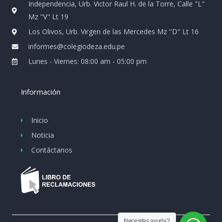
Independencia, Urb. Victor Raul H. de la Torre, Calle "L"
m
Mz "V" Lt 19
Los Olivos, Urb. Virgen de las Mercedes Mz "D" Lt 16
informes@colegiodeza.edu.pe
Lunes - Viernes: 08:00 am - 05:00 pm
Información
Inicio
Noticia
Contáctanos
Necesitas ayuda?