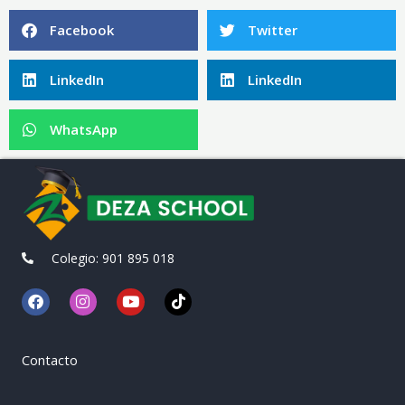
Facebook
Twitter
LinkedIn
LinkedIn
WhatsApp
Colegio: 901 895 018
F
I
Y
T
a
n
o
i
c
s
u
k
e
t
t
t
b
a
u
o
Contacto
o
g
b
k
o
r
e
k
a