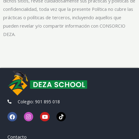
dichos sitios, revise cuidadosamente sus prácticas y políticas de
confidencialidad, toda vez que la presente Política no cubre las
prácticas o políticas de terceros, incluyendo aquellos que
pueden revelar y/o compartir información con CONSORCIO
DEZA.
Colegio: 901 895 018
F
I
Y
T
a
n
o
i
c
s
u
k
e
t
t
t
b
a
u
o
Contacto