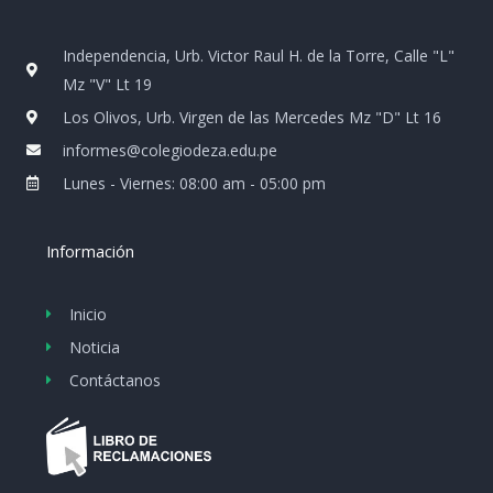
o
g
b
k
o
r
e
k
a
Independencia, Urb. Victor Raul H. de la Torre, Calle "L"
m
Mz "V" Lt 19
Los Olivos, Urb. Virgen de las Mercedes Mz "D" Lt 16
informes@colegiodeza.edu.pe
Lunes - Viernes: 08:00 am - 05:00 pm
Información
Inicio
Noticia
Contáctanos