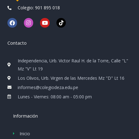
Colegio: 901 895 018
F
I
Y
T
a
n
o
i
c
s
u
k
e
t
t
t
b
a
u
o
Contacto
o
g
b
k
o
r
e
k
a
Independencia, Urb. Victor Raul H. de la Torre, Calle "L"
m
Mz "V" Lt 19
Los Olivos, Urb. Virgen de las Mercedes Mz "D" Lt 16
informes@colegiodeza.edu.pe
Lunes - Viernes: 08:00 am - 05:00 pm
Información
Inicio