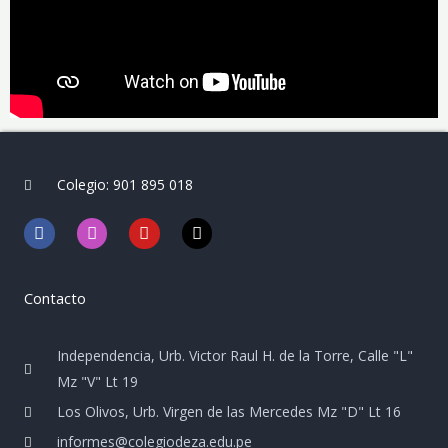
Colegio: 901 895 018
F
I
Y
T
a
n
o
i
c
s
u
k
e
t
t
t
b
a
u
o
Contacto
o
g
b
k
o
r
e
k
a
Independencia, Urb. Victor Raul H. de la Torre, Calle "L"
m
Mz "V" Lt 19
Los Olivos, Urb. Virgen de las Mercedes Mz "D" Lt 16
informes@colegiodeza.edu.pe