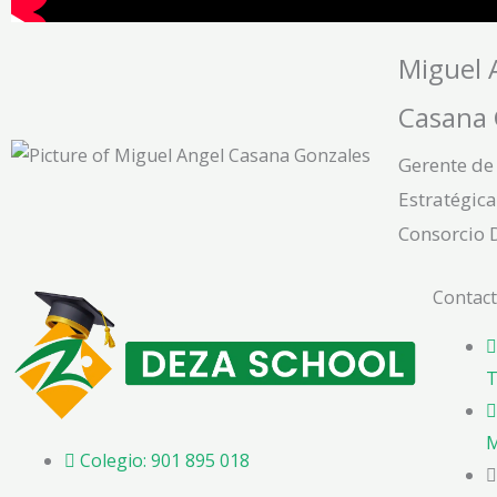
Miguel 
Casana 
Gerente de
Estratégica
Consorcio 
Contac
T
M
Colegio: 901 895 018