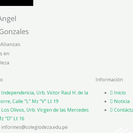
Angel
Gonzales
 Alianzas
s en
Deza
to
Información
Independencia, Urb. Victor Raul H. de la
Inicio
orre, Calle "L" Mz "V" Lt 19
Noticia
Los Olivos, Urb. Virgen de las Mercedes
Contáct
z "D" Lt 16
informes@colegiodeza.edu.pe