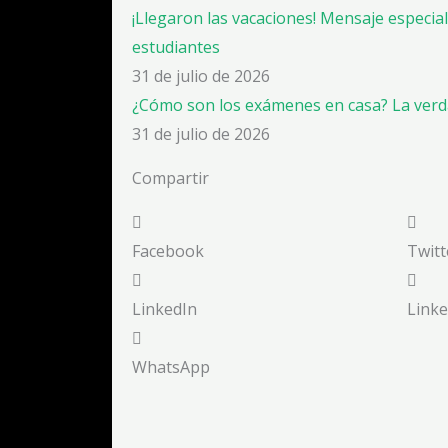
¡Llegaron las vacaciones! Mensaje especia
estudiantes
31 de julio de 2026
¿Cómo son los exámenes en casa? La verd
31 de julio de 2026
Compartir
Facebook
Twitt
LinkedIn
Linke
WhatsApp